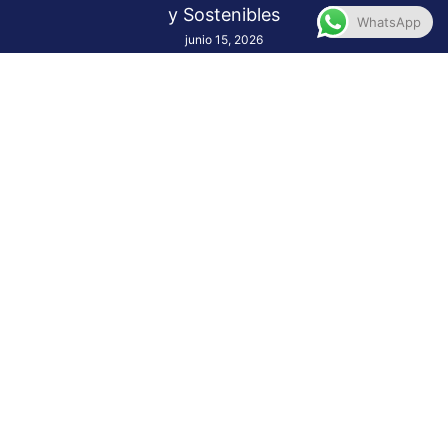
y Sostenibles
WhatsApp
junio 15, 2026
SEMBER CONSULTING participa en las
Annual Meetings 2025 del FMI y el Banco
Mundial – Washington D.C
diciembre 22, 2025
SEMBER en Boston: Educational Workshop
Program on International Relations and
Environmental Law – Climate Action Week
2025 en Harvard Business School.
diciembre 15, 2025
Enlaces